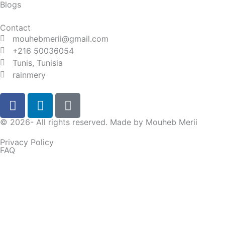
Blogs
Contact
mouhebmerii@gmail.com
+216 50036054
Tunis, Tunisia
rainmery
F
L
D
a
i
i
c
n
s
© 2026- All rights reserved. Made by
Mouheb Merii
e
k
c
Privacy Policy
b
e
o
FAQ
o
d
r
o
i
d
I'll receive this message directly on my WhatsApp.
k
n