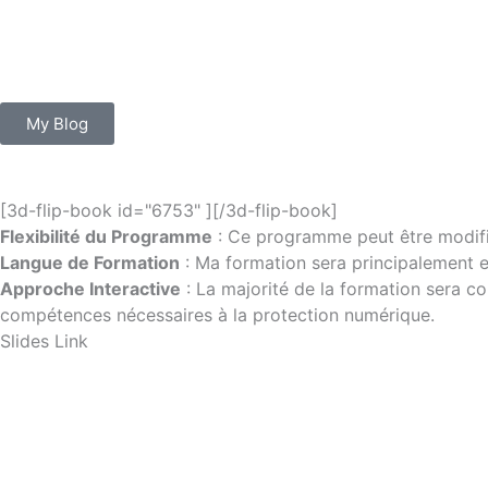
Skip
to
content
My Blog
[3d-flip-book id="6753" ][/3d-flip-book]
Flexibilité du Programme
: Ce programme peut être modifi
Langue de Formation
: Ma formation sera principalement en
Approche Interactive
: La majorité de la formation sera c
compétences nécessaires à la protection numérique.
Slides Link